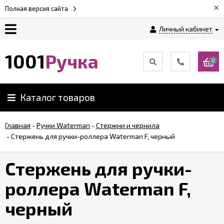
×
Полная версия сайта
Личный кабинет
Оплата
1001
Ручка
0
Доставка
Каталог товаров
Гарантии
Главная
-
Ручки Waterman
-
Стержни и чернила
-
Стержень для ручки-роллера Waterman F, черный
Возврат
Стержень для ручки-
Обзоры
ручек
роллера Waterman F,
черный
Контакты