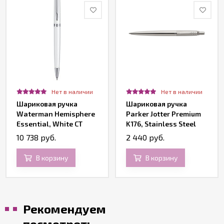
Нет в наличии
Нет в наличии
Шариковая ручка
Шариковая ручка
Waterman Hemisphere
Parker Jotter Premium
Essential, White CT
K176, Stainless Steel
Diagonal CT
10 738 руб.
2 440 руб.
В корзину
В корзину
Рекомендуем
посмотреть