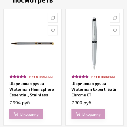
Нет в наличии
Нет в наличии
Шариковая ручка
Шариковая ручка
Waterman Hemisphere
Waterman Expert, Satin
Essential, Stainless
Chrome CT
Steel GT
7 994 руб.
7 700 руб.
В корзину
В корзину