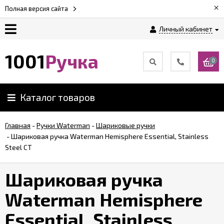
×
Полная версия сайта
Личный кабинет
Оплата
1001
Ручка
0
Доставка
Каталог товаров
Гарантии
Главная
-
Ручки Waterman
-
Шариковые ручки
-
Шариковая ручка Waterman Hemisphere Essential, Stainless
Возврат
Steel CT
Обзоры
Шариковая ручка
ручек
Waterman Hemisphere
Контакты
Essential, Stainless