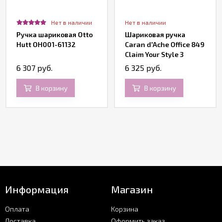
Нет в наличии
Нет в наличии
Ручка шариковая Otto
Шариковая ручка
Hutt OH001-61132
Caran d'Ache Office 849
Claim Your Style 3
Scarlet Red
6 307 руб.
6 325 руб.
В корзину
В корзину
Информация
Магазин
Оплата
Корзина
Доставка
Оформить заказ