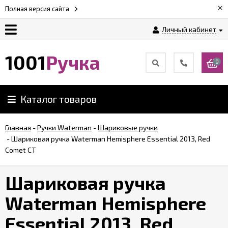
×
Полная версия сайта
Личный кабинет
Оплата
1001
Ручка
0
Доставка
Каталог товаров
Гарантии
Главная
-
Ручки Waterman
-
Шариковые ручки
-
Шариковая ручка Waterman Hemisphere Essential 2013, Red
Возврат
Comet CT
Обзоры
Шариковая ручка
ручек
Waterman Hemisphere
Контакты
Essential 2013, Red