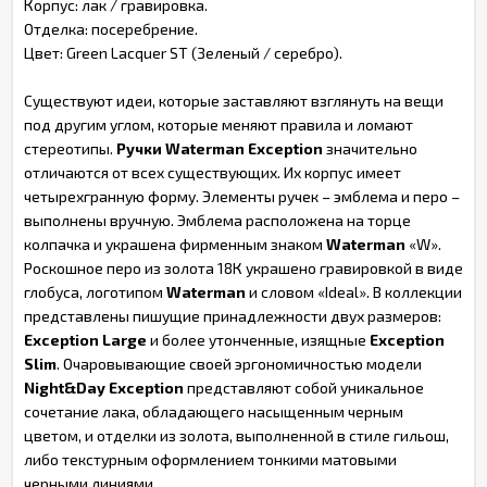
Корпус: лак / гравировка.
Отделка: посеребрение.
Цвет: Green Lacquer ST (Зеленый / серебро).
Существуют идеи, которые заставляют взглянуть на вещи
под другим углом, которые меняют правила и ломают
стереотипы.
Ручки Waterman Exception
значительно
отличаются от всех существующих. Их корпус имеет
четырехгранную форму. Элементы ручек – эмблема и перо –
выполнены вручную. Эмблема расположена на торце
колпачка и украшена фирменным знаком
Waterman
«W».
Роскошное перо из золота 18К украшено гравировкой в виде
глобуса, логотипом
Waterman
и словом «Ideal». В коллекции
представлены пишущие принадлежности двух размеров:
Exception Large
и более утонченные, изящные
Exception
Slim
. Очаровывающие своей эргономичностью модели
Night&Day Exception
представляют собой уникальное
сочетание лака, обладающего насыщенным черным
цветом, и отделки из золота, выполненной в стиле гильош,
либо текстурным оформлением тонкими матовыми
черными линиями.