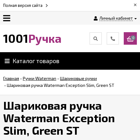
×
Полная версия сайта
Личный кабинет
Оплата
1001
Ручка
0
Доставка
Каталог товаров
Гарантии
Главная
-
Ручки Waterman
-
Шариковые ручки
-
Шариковая ручка Waterman Exception Slim, Green ST
Возврат
Шариковая ручка
Обзоры
ручек
Waterman Exception
Slim, Green ST
Контакты