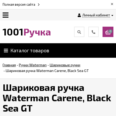
×
Полная версия сайта
Личный кабинет
Оплата
1001
Ручка
0
Доставка
Каталог товаров
Гарантии
Главная
-
Ручки Waterman
-
Шариковые ручки
-
Шариковая ручка Waterman Carene, Black Sea GT
Возврат
Шариковая ручка
Обзоры
ручек
Waterman Carene, Black
Sea GT
Контакты