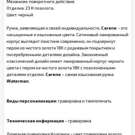
Механизм: поворотного действия.
Отделка: 23 К позолота.
Цвет: черный
Ручка, заявляющая о своей индивидуальности.
Carene
– это
насыщенные и изысканные цвета. Сатиновый лакированный
корпус выглядит поистине современно, он подчеркнут
пером из чистого золота 18К с родиевым покрытием и
посеребренными деталями дизайна. Законченный
классический дизайн имеет лакированный корпус черного
цвета с пером из чистого золота 18К с позолоченными
деталями отделки.
Carene
– самая изысканная ручка
Waterman
.
Виды персонализации:
гравировка и тампопечать
Техническая информация
– гравировка
Лазерная гравировка Колпачок - цвет гравировки золото