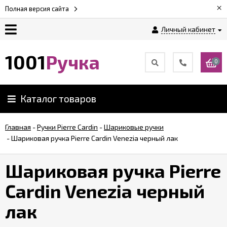
×
Полная версия сайта
Личный кабинет
Оплата
1001
Ручка
0
Доставка
Каталог товаров
Гарантии
Главная
-
Ручки Pierre Cardin
-
Шариковые ручки
-
Шариковая ручка Pierre Cardin Venezia черный лак
Возврат
Шариковая ручка Pierre
Обзоры
ручек
Cardin Venezia черный
лак
Контакты