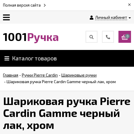
×
Полная версия сайта
Личный кабинет
Оплата
1001
Ручка
0
Доставка
Каталог товаров
Гарантии
Главная
-
Ручки Pierre Cardin
-
Шариковые ручки
-
Шариковая ручка Pierre Cardin Gamme черный лак, хром
Возврат
Шариковая ручка Pierre
Обзоры
ручек
Cardin Gamme черный
лак, хром
Контакты