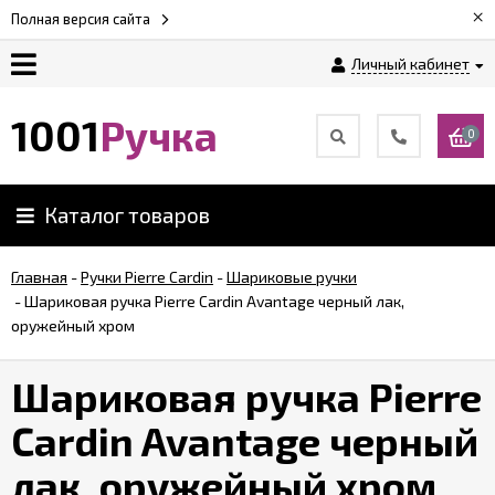
×
Полная версия сайта
Личный кабинет
Оплата
1001
Ручка
0
Доставка
Каталог товаров
Гарантии
Главная
-
Ручки Pierre Cardin
-
Шариковые ручки
-
Шариковая ручка Pierre Cardin Avantage черный лак,
Возврат
оружейный хром
Обзоры
Шариковая ручка Pierre
ручек
Cardin Avantage черный
Контакты
лак, оружейный хром