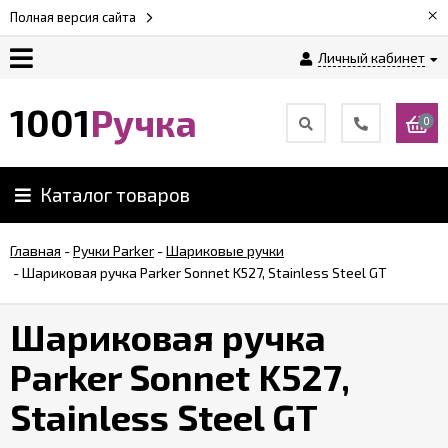
×
Полная версия сайта
Личный кабинет
Оплата
1001
Ручка
0
Доставка
Каталог товаров
Гарантии
Главная
-
Ручки Parker
-
Шариковые ручки
-
Шариковая ручка Parker Sonnet K527, Stainless Steel GT
Возврат
Шариковая ручка
Обзоры
ручек
Parker Sonnet K527,
Stainless Steel GT
Контакты