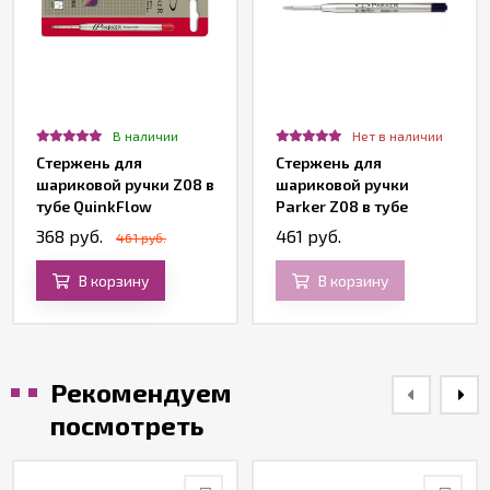
В наличии
Нет в наличии
Стержень для
Стержень для
шариковой ручки Z08 в
шариковой ручки
тубе QuinkFlow
Parker Z08 в тубе
Premium, красный
QuinkFlow Premium,
368 руб.
461 руб.
461 руб.
средний, черный
В корзину
В корзину
Рекомендуем
посмотреть