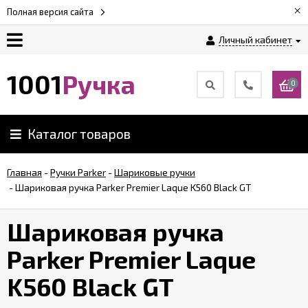
×
Полная версия сайта
Личный кабинет
Оплата
1001
Ручка
0
Доставка
Каталог товаров
Гарантии
Главная
-
Ручки Parker
-
Шариковые ручки
-
Шариковая ручка Parker Premier Laque K560 Black GT
Возврат
Шариковая ручка
Обзоры
ручек
Parker Premier Laque
K560 Black GT
Контакты