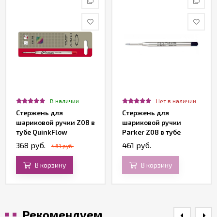
В наличии
Нет в наличии
Стержень для
Стержень для
шариковой ручки Z08 в
шариковой ручки
тубе QuinkFlow
Parker Z08 в тубе
Premium, красный
QuinkFlow Premium,
368 руб.
461 руб.
461 руб.
средний, черный
В корзину
В корзину
Рекомендуем