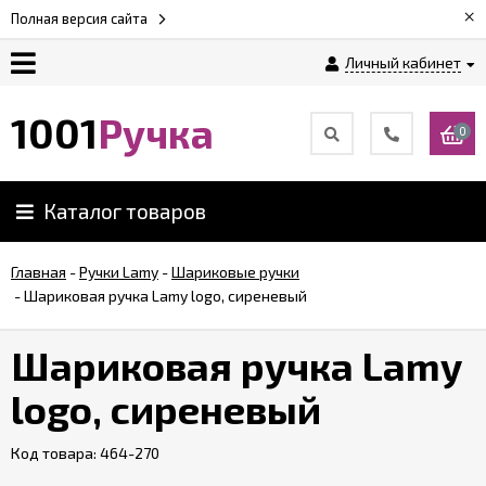
×
Полная версия сайта
Личный кабинет
Оплата
1001
Ручка
0
Доставка
Каталог товаров
Гарантии
Главная
-
Ручки Lamy
-
Шариковые ручки
-
Шариковая ручка Lamy logo, сиреневый
Возврат
Шариковая ручка Lamy
Обзоры
ручек
logo, сиреневый
Код товара:
Контакты
464-270