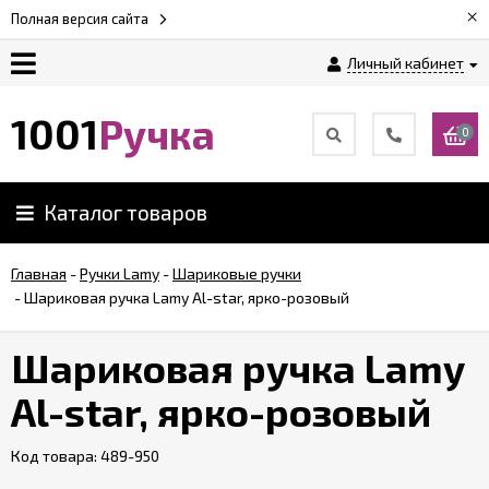
×
Полная версия сайта
Личный кабинет
Оплата
1001
Ручка
0
Доставка
Каталог товаров
Гарантии
Главная
-
Ручки Lamy
-
Шариковые ручки
-
Шариковая ручка Lamy Al-star, ярко-розовый
Возврат
Шариковая ручка Lamy
Обзоры
ручек
Al-star, ярко-розовый
Код товара:
Контакты
489-950