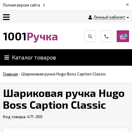
×
Полная версия сайта
Личный кабинет
Оплата
1001
Ручка
0
Доставка
Каталог товаров
Гарантии
Главная
-
Шариковая ручка Hugo Boss Caption Classic
Возврат
Шариковая ручка Hugo
Обзоры
Boss Caption Classic
ручек
Код товара:
471-300
Контакты