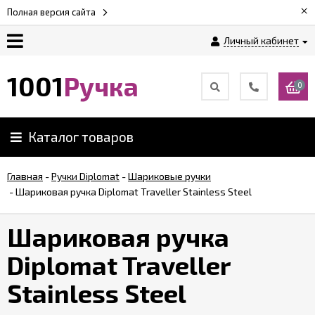
×
Полная версия сайта
Личный кабинет
Оплата
1001
Ручка
0
Доставка
Каталог товаров
Гарантии
Главная
-
Ручки Diplomat
-
Шариковые ручки
-
Шариковая ручка Diplomat Traveller Stainless Steel
Возврат
Шариковая ручка
Обзоры
ручек
Diplomat Traveller
Stainless Steel
Контакты