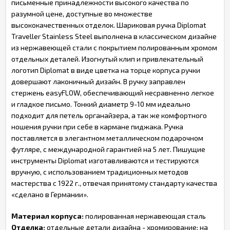
письменные принадлежности высокого качества по
разумной цене, доступные во множестве
высококачественных отделок. Шариковая ручка Diplomat
Traveller Stainless Steel выполнена в классическом дизайне
из нержавеющей стали с покрытием полированным хромом
отдельных деталей. Изогнутый клип и привлекательный
логотип Diplomat в виде цветка на торце корпуса ручки
довершают лаконичный дизайн. В ручку заправлен
стержень easyFLOW, обеспечивающий несравненно легкое
и гладкое письмо. Тонкий диаметр 9-10 мм идеально
подходит для петель органайзера, а так же комфортного
ношения ручки при себе в кармане пиджака. Ручка
поставляется в элегантном металлическом подарочном
футляре, с международной гарантией на 5 лет. Пишущие
инструменты Diplomat изготавливаются и тестируются
вручную, с использованием традиционных методов
мастерства с 1922 г., отвечая принятому стандарту качества
«сделано в Германии».
Материал корпуса:
полированная нержавеющая сталь
Отделка:
отдельные детали дизайна - хромирование; на