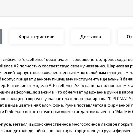
Характеристики
Доставка
От
английского "excellence" обозначает - совершенство, превосходст
llence A2 полностью соответствую своему названию. Шариковая руч
ческий корпус с высококачественным многослойным глянцевым л
 корпус придает данному пишущему инструменту идеальный баланс
ер. В отличие от модели А, Excellence A2 оснащена полностью м
им деформацию зажима, что облегчает удержание ручки в карма
ое кольцо на корпусе украшает лазерная гравировка "DIPLOMAT Si
mat в виде цветка на белом фоне. Ручка поставляется в фирменно
и Diplomat соответствуют высоким стандартом качества "Made in G
рпуса:
металл, высококачественное многослойное лаковое покрыт
льные детали дизайна - позолота; на торце корпуса ручки фирменн