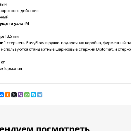
вый
воротного действия
рный
ущего узла:
M
тр:
13,5 мм
я:
1 стержень EasyFlow в ручке, подарочная коробка, фирменный пак
:
используются стандартные шариковые стержни Diplomat, и стерж
 кг
о:
Германия
ендуем посмотреть