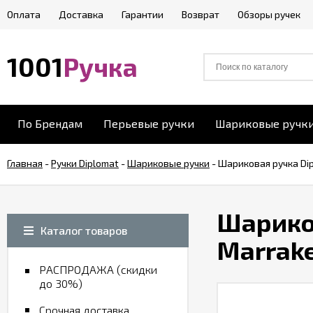
Оплата
Доставка
Гарантии
Возврат
Обзоры ручек
1001
Ручка
По Брендам
Перьевые ручки
Шариковые ручк
Главная
-
Ручки Diplomat
-
Шариковые ручки
-
Шариковая ручка Dip
Шариков
Каталог товаров
Marrake
РАСПРОДАЖА (скидки
до 30%)
Срочная доставка