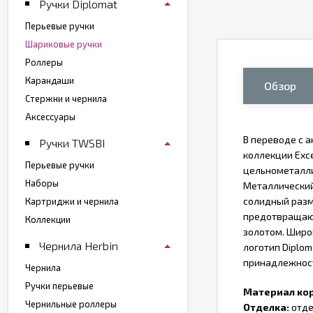
Ручки Diplomat
Перьевые ручки
Шариковые ручки
Роллеры
Карандаши
Обзор
Стержни и чернила
Аксессуары
В переводе с 
Ручки TWSBI
коллекции Exce
Перьевые ручки
цельнометалли
Наборы
Металлический
солидный разм
Картриджи и чернила
предотвращающ
Коллекции
золотом. Широк
Чернила Herbin
логотип Diplo
принадлежност
Чернила
Ручки перьевые
Материал ко
Чернильные роллеры
Отделка:
отде