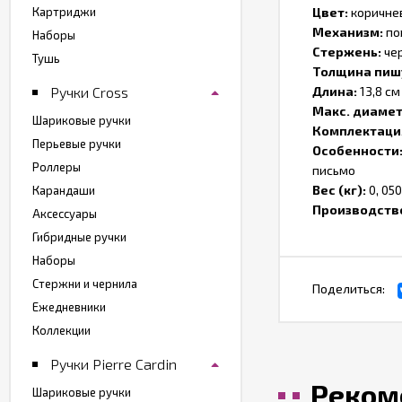
Картриджи
Цвет:
коричне
Механизм:
по
Наборы
Стержень:
че
Тушь
Толщина пиш
Ручки Cross
Длина:
13,8 см
Макс. диаме
Шариковые ручки
Комплектаци
Перьевые ручки
Особенности
Роллеры
письмо
Вес (кг):
0, 050
Карандаши
Производств
Аксессуары
Гибридные ручки
Наборы
Стержни и чернила
Поделиться:
Ежедневники
Коллекции
Ручки Pierre Cardin
Реком
Шариковые ручки