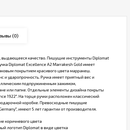
зывы
(0)
во, выдающееся качество. Пишущие инструменты Diplomat
ка Diplomat Excellence A2 Marrakesh Gold имеет
аковым покрытием красивого цвета марракеш.
 и ударопрочность. Ручка имеет приятный вес и
еталлическим подпружиненным зажимом,
не или папке. Отдельные элементы дизайна покрыты
nce 1922". На торце ручки расположен классический
й подарочной коробке. Превосходные пишущие
ermany", имеют 5 лет гарантии от производителя.
ие коричневого цвета
ый логотип Diplomat в виде цветка