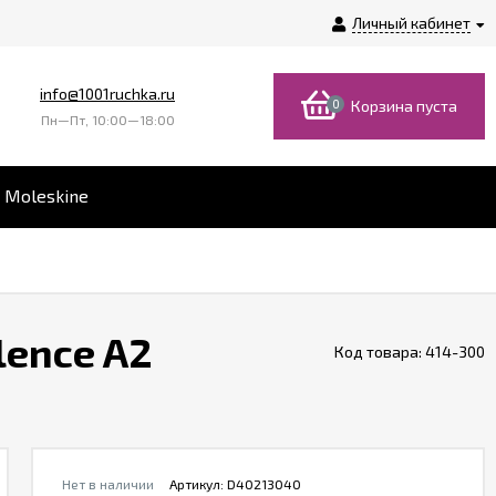
Личный кабинет
info@1001ruchka.ru
0
Корзина пуста
Пн—Пт, 10:00—18:00
 Moleskine
lence A2
Код товара:
414-300
Нет в наличии
Артикул:
D40213040