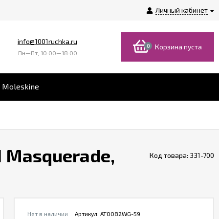
Личный кабинет
info@1001ruchka.ru
0
Корзина пуста
Пн—Пт, 10:00—18:00
 Moleskine
I Masquerade,
Код товара:
331-700
Нет в наличии
Артикул:
AT0082WG-59