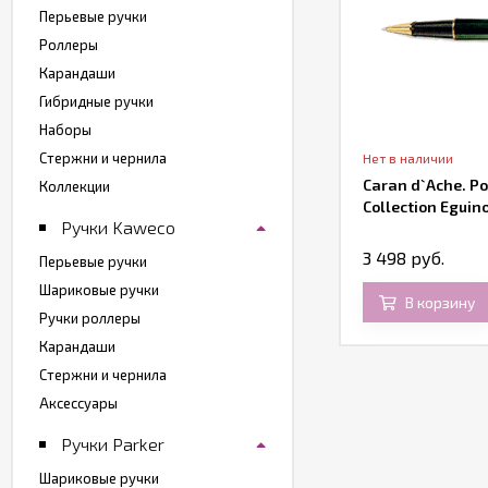
Перьевые ручки
Роллеры
Карандаши
Гибридные ручки
Наборы
Стержни и чернила
Нет в наличии
Нет в наличии
учка шариковая Parker IM Premium
Caran d`Ache. Р
Коллекции
23, Green CT
Collection Eguin
Ручки Kaweco
 220 руб.
3 498 руб.
Перьевые ручки
Шариковые ручки
В корзину
В корзину
Ручки роллеры
Карандаши
Стержни и чернила
Аксессуары
Ручки Parker
Шариковые ручки