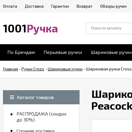
Оплата
Доставка
Гарантии
Возврат
Обзоры ручек
1001
Ручка
По Брендам
Перьевые ручки
Шариковые ручк
Главная
-
Ручки Cross
-
Шариковые ручки
-
Шариковая ручка Cross 
Шариков
Каталог товаров
Peacock
РАСПРОДАЖА (скидки
до 30%)
Срочная доставка