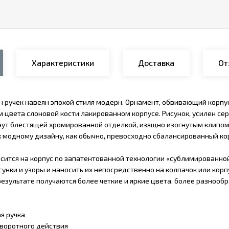
Характеристики
Доставка
От
 ручек навеян эпохой стиля модерн. Орнамент, обвивающий корпус
цвета слоновой кости лакированном корпусе. Рисунок, усилен сер
нут блестящей хромированной отделкой, изящно изогнутым клипом
к модному дизайну, как обычно, превосходно сбалансированный кор
сится на корпус по запатентованной технологии «сублимированной
унки и узоры и наносить их непосредственно на колпачок или корп
результате получаются более четкие и яркие цвета, более разноо
я ручка
воротного действия