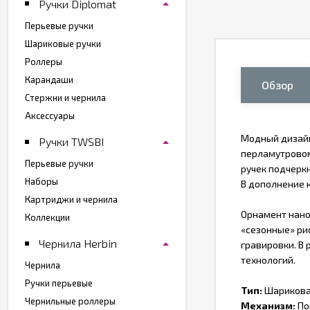
Ручки Diplomat
Перьевые ручки
Шариковые ручки
Роллеры
Карандаши
Обзор
Стержни и чернила
Аксессуары
Модный дизайн
Ручки TWSBI
перламутровом 
Перьевые ручки
ручек подчерк
Наборы
В дополнение 
Картриджи и чернила
Орнамент нано
Коллекции
«сезонные» рис
Чернила Herbin
гравировки. В 
технологий.
Чернила
Ручки перьевые
Тип:
Шарикова
Чернильные роллеры
Механизм:
По