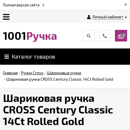
×
Полная версия сайта
Личный кабинет
Оплата
1001
Ручка
0
Доставка
Каталог товаров
Гарантии
Главная
-
Ручки Cross
-
Шариковые ручки
-
Шариковая ручка CROSS Century Classic 14Ct Rolled Gold
Возврат
Шариковая ручка
Обзоры
ручек
CROSS Century Classic
14Ct Rolled Gold
Контакты