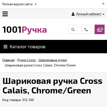
×
Полная версия сайта
Личный кабинет
Оплата
1001
Ручка
0
Доставка
Каталог товаров
Гарантии
Главная
-
Ручки Cross
-
Шариковые ручки
-
Шариковая ручка Cross Calais, Chrome/Green
Возврат
Шариковая ручка Cross
Обзоры
ручек
Calais, Chrome/Green
Код товара:
Контакты
312-100