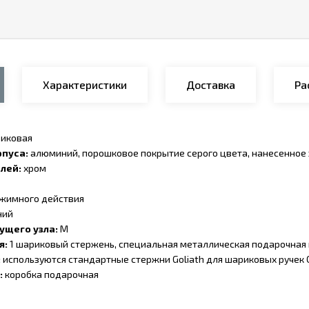
Характеристики
Доставка
Ра
риковая
пуса:
алюминий, порошковое покрытие серого цвета, нанесенное
лей:
хром
жимного действия
ний
ущего узла:
M
я:
1 шариковый стержень, специальная металлическая подарочная к
:
используются стандартные стержни Goliath для шариковых ручек C
:
коробка подарочная