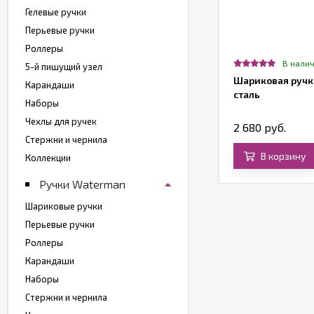
Гелевые ручки
Перьевые ручки
Роллеры
Нет в наличии
В нали
5-й пишущий узел
ариковая ручка Parker IM Premium,
Шариковая ручка
Карандаши
rk Grey (Gun Metal)
сталь
Наборы
Чехлы для ручек
110 руб.
2 680 руб.
Стержни и чернила
В корзину
В корзину
Коллекции
Ручки Waterman
Шариковые ручки
Перьевые ручки
Роллеры
Карандаши
Наборы
Стержни и чернила