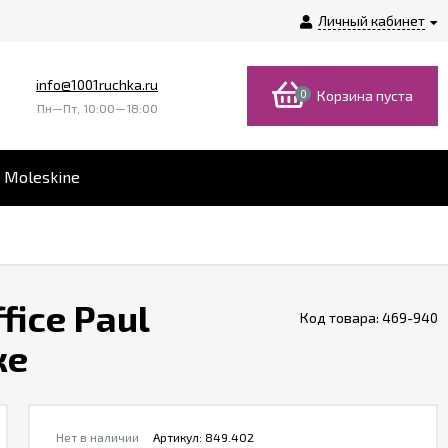
Личный кабинет
info@1001ruchka.ru
0
Корзина пуста
Пн—Пт, 10:00—18:00
 Moleskine
fice Paul
Код товара:
469-940
ке
Нет в наличии
Артикул:
849.402