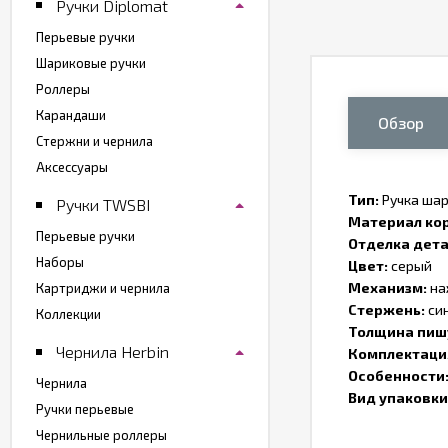
Ручки Diplomat
Перьевые ручки
Шариковые ручки
Роллеры
Карандаши
Обзор
Стержни и чернила
Аксессуары
Тип:
Ручка ша
Ручки TWSBI
Материал кор
Перьевые ручки
Отделка дета
Наборы
Цвет:
серый
Механизм:
на
Картриджи и чернила
Стержень:
си
Коллекции
Толщина пиш
Чернила Herbin
Комплектаци
Особенности
Чернила
Вид упаковки
Ручки перьевые
Чернильные роллеры