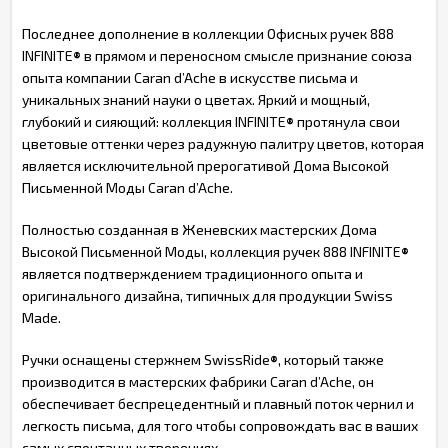
Последнее дополнение в коллекции Офисных ручек 888
INFINITE
®
в прямом и переносном смысле признание союза
опыта компании Caran d’Ache в искусстве письма и
уникальных знаний науки о цветах. Яркий и мощный,
глубокий и сияющий: коллекция INFINITE
®
протянула свои
цветовые оттенки через радужную палитру цветов, которая
является исключительной прерогативой Дома Высокой
Письменной Моды Caran d’Ache.
Полностью созданная в Женевских мастерских Дома
Высокой Письменной Моды, коллекция ручек 888 INFINITE
®
является подтверждением традиционного опыта и
оригинального дизайна, типичных для продукции Swiss
Made.
Ручки оснащены стержнем SwissRide
®
, который также
производится в мастерских фабрики Caran d’Ache, он
обеспечивает беспрецедентный и плавный поток чернил и
легкость письма, для того чтобы сопровождать вас в ваших
самых спонтанных творениях.