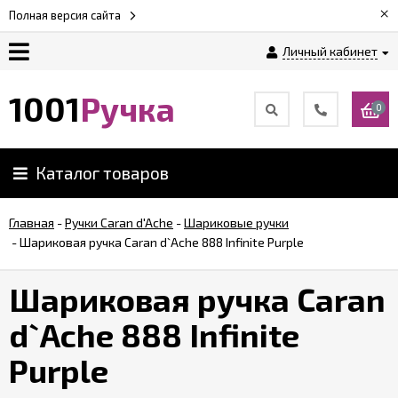
×
Полная версия сайта
Личный кабинет
Оплата
1001
Ручка
0
Доставка
Каталог товаров
Гарантии
Главная
-
Ручки Caran d'Ache
-
Шариковые ручки
-
Шариковая ручка Caran d`Ache 888 Infinite Purple
Возврат
Шариковая ручка Caran
Обзоры
ручек
d`Ache 888 Infinite
Purple
Контакты