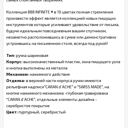
Коллекция 888 INFINITE
®
в 10 цветах полная стремления
произвести эффект является коллекцией новых пишущих
инструментов которые усиливают удовольствие от письма,
будучи идеальным повседневным вашим спутником,
незаметно расположившись в сумке или демонстративно
устроившись на письменном столе, всегда под рукой!
Тип:
ручка шариковая
Корпус:
высококачественный пластик, зона пишущего узла
и кнопка выполнены из металла
Механизм:
нажимного действия
Отделка:
в верхней части корпуса ручки имеются
рельефная надписи"CARAN d`ACHE" и "SWISS MADE", на
кнопке нажимного механизма -глубокая гравировака
"CARAN d`ACHE", отдельные элементы дизайна -
серебристое покрытие
Цвет:
пурпурный, серебристый