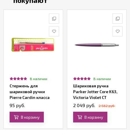
покупают
В наличии
В наличии
Стержень для
Шариковая ручка
шариковой ручки
Parker Jotter Core K63,
Pierre Cardin класса
Victoria Violet CT
Economy серии Actuel,
95 руб.
2 049 руб.
2 562 руб.
синий
В корзину
В корзину