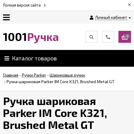
×
Полная версия сайта
Личный кабинет
Оплата
1001
Ручка
0
Доставка
Каталог товаров
Гарантии
Главная
-
Ручки Parker
-
Шариковые ручки
-
Ручка шариковая Parker IM Core K321, Brushed Metal GT
Возврат
Ручка шариковая
Обзоры
ручек
Parker IM Core K321,
Brushed Metal GT
Контакты