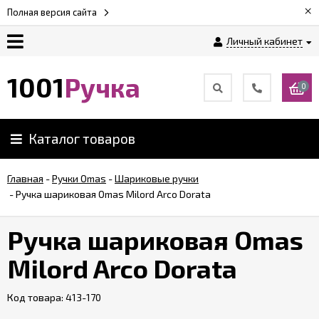
×
Полная версия сайта
Личный кабинет
Оплата
1001
Ручка
0
Доставка
Каталог товаров
Гарантии
Главная
-
Ручки Omas
-
Шариковые ручки
-
Ручка шариковая Omas Milord Arco Dorata
Возврат
Ручка шариковая Omas
Обзоры
ручек
Milord Arco Dorata
Код товара:
Контакты
413-170