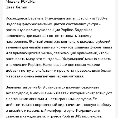
Модель: POPLINE
Цвет: белый
Искрящиеся, Веселые. Жаждущие жить… Это опять 1980-е.
Водопад флуоресцентных цветов составляет ультра -
роскошную палитру коллекции Popline. Бодрящая
коллекция, призванная соответствовать вашему
настроению. Желтый электрик для яркого выхода, глубокий
зеленый для незабываемых моментов, хищный фиолетовый
для врывающихся в жизнь, сверкающий оранжевый, чтобы
рассказать миру, что ты здесь… "Флуомания" можно сказать
о коллекции PopLine. Наконец, еще две новых модели
добавят нотку спокойствия и простоты: превосходная белая
матовая и очень элегантная черная матовая.
Знаменитая ручка 849 становится важным сезонным
аксессуаром, в насыщенных цветах, которые контрастируют
с ее тонкими линиями и шестигранным корпусом. Ее
действительно современный вид, сочетает полную свободу
в дизайне и идеальный комфорт в руке. Искрящиеся и
свежие в каждой детали, ручки Popline 849 коллекции,