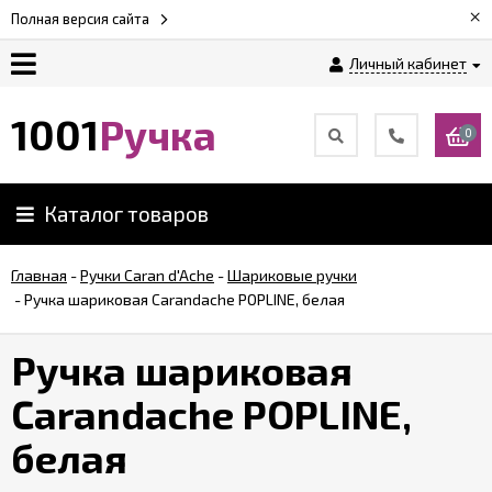
×
Полная версия сайта
Личный кабинет
Оплата
1001
Ручка
0
Доставка
Каталог товаров
Гарантии
Главная
-
Ручки Caran d'Ache
-
Шариковые ручки
-
Ручка шариковая Carandache POPLINE, белая
Возврат
Ручка шариковая
Обзоры
ручек
Carandache POPLINE,
белая
Контакты