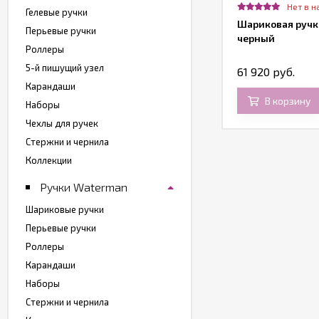
т в наличии
Нет в н
Гелевые ручки
учка многофункциональная Caran
Шариковая ручка
Перьевые ручки
Ache Leman Bi-Fonction Black RH,
черный
Роллеры
одарочная коробка
5-й пишущий узел
4 000 руб.
61 920 руб.
Карандаши
В корзину
В корзину
Наборы
Чехлы для ручек
Стержни и чернила
Коллекции
Ручки Waterman
Шариковые ручки
Перьевые ручки
Роллеры
Карандаши
Наборы
Стержни и чернила