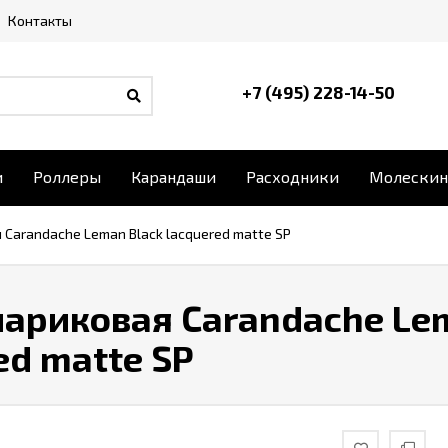
Контакты
+7 (495) 228-14-50
и
Роллеры
Карандаши
Расходники
Молескин
 Carandache Leman Black lacquered matte SP
ариковая Carandache Le
ed matte SP