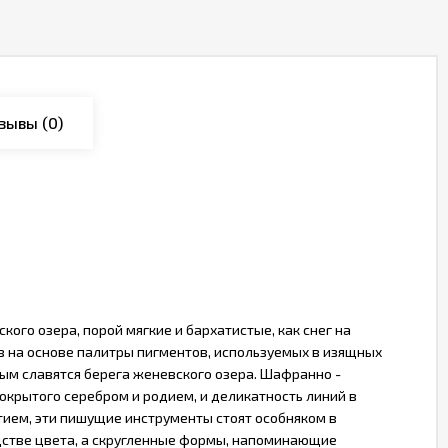
зывы
(0)
ого озера, порой мягкие и бархатистые, как снег на
в на основе палитры пигментов, используемых в изящных
рым славятся берега женевского озера. Шафранно -
покрытого серебром и родием, и деликатность линий в
ем, эти пишущие инструменты стоят особняком в
одстве цвета, а скругленные формы, напоминающие