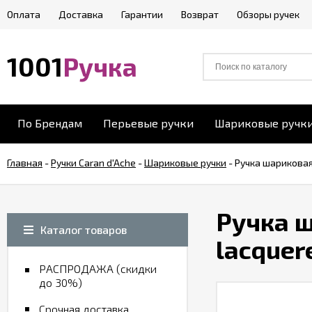
Оплата
Доставка
Гарантии
Возврат
Обзоры ручек
1001
Ручка
По Брендам
Перьевые ручки
Шариковые ручк
Главная
-
Ручки Caran d'Ache
-
Шариковые ручки
-
Ручка шариковая
Ручка ш
Каталог товаров
lacquer
РАСПРОДАЖА (скидки
до 30%)
Срочная доставка