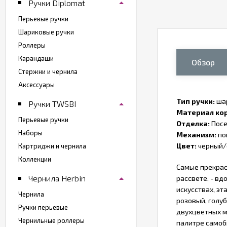
Ручки Diplomat
Перьевые ручки
Шариковые ручки
Роллеры
Карандаши
Обзор
Стержни и чернила
Аксессуары
Тип ручки:
ша
Ручки TWSBI
Материал кор
Перьевые ручки
Отделка:
Посе
Наборы
Механизм:
по
Цвет:
черный/
Картриджи и чернила
Коллекции
Самые прекрасн
Чернила Herbin
рассвете, - в
искусствах, эт
Чернила
розовый, голуб
Ручки перьевые
двухцветных м
Чернильные роллеры
палитре самоб