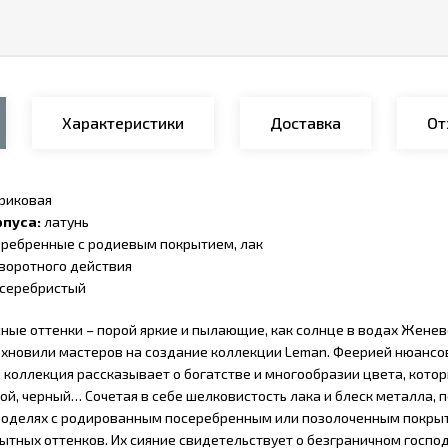
Характеристики
Доставка
От
риковая
пуса:
латунь
ребренные с родиевым покрытием, лак
воротного действия
серебристый
ые оттенки – порой яркие и пылающие, как солнце в водах Женевск
дохновили мастеров на создание коллекции Leman. Феерией нюансо
а коллекция рассказывает о богатстве и многообразии цвета, кото
ой, черный… Сочетая в себе шелковистость лака и блеск металла, 
оделях с родированным посеребренным или позолоченным покрыти
ытных оттенков. Их сияние свидетельствует о безграничном госп