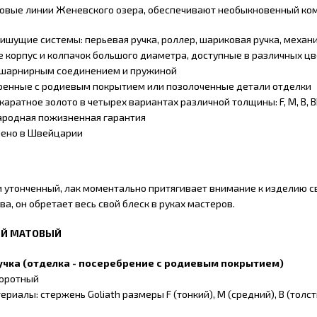
овые линии Женевского озера, обеспечивают необыкновенный ком
ишущие системы: перьевая ручка, роллер, шариковая ручка, меха
 корпус и колпачок большого диаметра, доступные в различных цв
 шарнирным соединением и пружиной
ренные с родиевым покрытием или позолоченные детали отделки
-каратное золото в четырех вариантах различной толщины: F, M, B, 
родная пожизненная гарантия
лено в Швейцарии
 утонченный, лак моментально притягивает внимание к изделию 
а, он обретает весь свой блеск в руках мастеров.
ЫЙ МАТОВЫЙ
учка
(отделка - посеребрение с родиевым покрытием)
воротный
риалы: стержень Goliath размеры F (тонкий), M (средний), B (толс