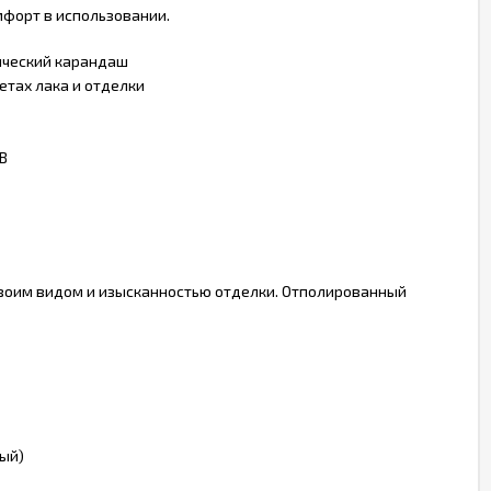
форт в использовании.
нический карандаш
етах лака и отделки
BB
своим видом и изысканностью отделки. Отполированный
тый)