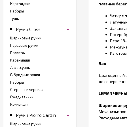
Картриджи
плавные берег
Наборы
Четыре п
Тушь
Латунные
Зажим с
Ручки Cross
Посереб
Шариковые ручки
Перо: 18
Перьевые ручки
Междуна
Роллеры
Изготов
Карандаши
Лак
Аксессуары
Гибридные ручки
Драгоценный и
до совершенств
Наборы
Стержни и чернила
LEMAN ЧЕРН
Ежедневники
Коллекции
Шариковая р
Механизм: по
Ручки Pierre Cardin
Расходные мате
Шариковые ручки