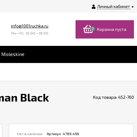
Личный кабинет
info@1001ruchka.ru
0
Корзина пуста
Пн—Пт, 10:00—18:00
 Moleskine
man Black
Код товара:
452-760
Нет в наличии
Артикул:
4789.496