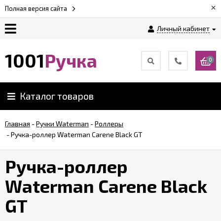
×
Полная версия сайта
Личный кабинет
Оплата
1001
Ручка
0
Доставка
Каталог товаров
Гарантии
Главная
-
Ручки Waterman
-
Роллеры
-
Ручка-роллер Waterman Carene Black GT
Возврат
Ручка-роллер
Обзоры
ручек
Waterman Carene Black
GT
Контакты