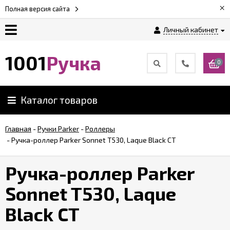
×
Полная версия сайта
Личный кабинет
Оплата
1001
Ручка
0
Доставка
Каталог товаров
Гарантии
Главная
-
Ручки Parker
-
Роллеры
-
Ручка-роллер Parker Sonnet T530, Laque Black СT
Возврат
Ручка-роллер Parker
Обзоры
ручек
Sonnet T530, Laque
Black СT
Контакты