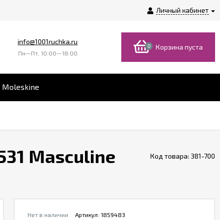
Личный кабинет
info@1001ruchka.ru
0
Корзина пуста
Пн—Пт, 10:00—18:00
 Moleskine
531 Masculine
Код товара:
381-700
Нет в наличии
Артикул:
1859483