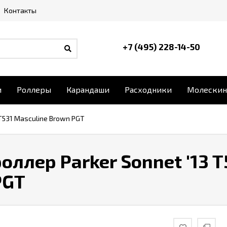
Контакты
+7 (495) 228-14-50
и
Роллеры
Карандаши
Расходники
Молескин
 T531 Masculine Brown PGT
оллер Parker Sonnet '13 T
PGT