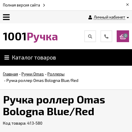
×
Полная версия сайта
Личный кабинет
Оплата
1001
Ручка
0
Доставка
Каталог товаров
Гарантии
Главная
-
Ручки Omas
-
Роллеры
-
Ручка роллер Omas Bologna Blue/Red
Возврат
Ручка роллер Omas
Обзоры
ручек
Bologna Blue/Red
Код товара:
Контакты
413-580