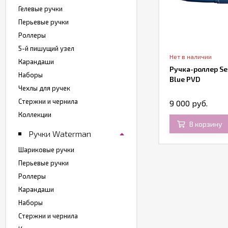
Гелевые ручки
Перьевые ручки
Роллеры
5-й пишущий узел
т в наличии
Нет в наличии
Карандаши
учка-роллер Waterman Carene, Vivid
Ручка-роллер Sel
Наборы
ue Lacquer ST
Blue PVD
Чехлы для ручек
Стержни и чернила
 760 руб.
9 000 руб.
Коллекции
В корзину
В корзину
Ручки Waterman
Шариковые ручки
Перьевые ручки
Роллеры
Карандаши
Наборы
Стержни и чернила