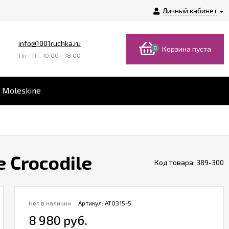
Личный кабинет
info@1001ruchka.ru
0
Корзина пуста
Пн—Пт, 10:00—18:00
 Moleskine
 Crocodile
Код товара:
389-300
Нет в наличии
Артикул:
AT0315-5
8 980 руб.