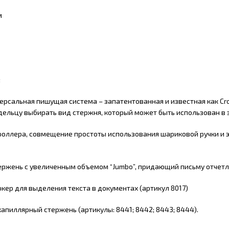
м
:
рсальная пишущая система – запатентованная и известная как Cross S
дельцу выбирать вид стержня, который может быть использован в
роллера, совмещение простоты использования шариковой ручки и э
ржень с увеличенным объемом “Jumbo”, придающий письму отчетлив
кер для выделения текста в документах (артикул 8017)
апиллярный стержень (артикулы: 8441; 8442; 8443; 8444).