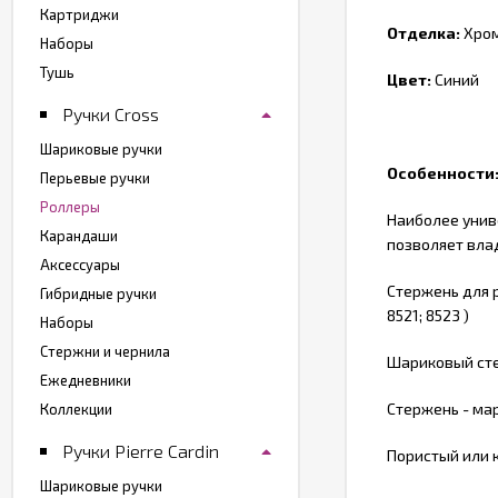
Картриджи
Отделка:
Хро
Наборы
Тушь
Цвет:
Синий
Ручки Cross
Шариковые ручки
Особенности
Перьевые ручки
Роллеры
Наиболее униве
Карандаши
позволяет вла
Аксессуары
Стержень для 
Гибридные ручки
8521; 8523 )
Наборы
Стержни и чернила
Шариковый сте
Ежедневники
Стержень - мар
Коллекции
Ручки Pierre Cardin
Пористый или к
Шариковые ручки