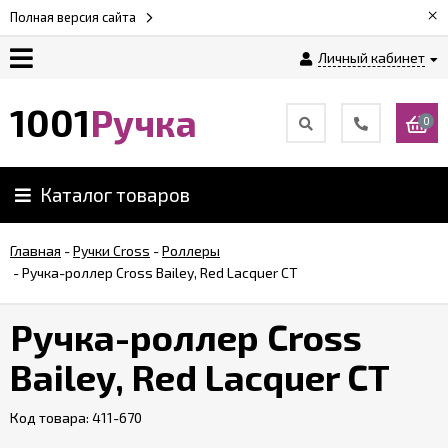
×
Полная версия сайта
Личный кабинет
Оплата
1001
Ручка
0
Доставка
Каталог товаров
Гарантии
Главная
-
Ручки Cross
-
Роллеры
-
Ручка-роллер Cross Bailey, Red Lacquer CT
Возврат
Ручка-роллер Cross
Обзоры
ручек
Bailey, Red Lacquer CT
Код товара:
Контакты
411-670