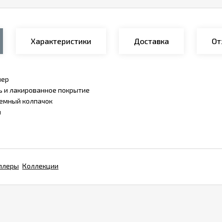
Характеристики
Доставка
От
лер
ь и лакированное покрытие
емный колпачок
м
ллеры
Коллекции