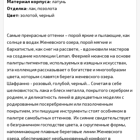
Материал корпуса:
латунь
Отделка:
лак, позолота
Цвет:
золотой, черный
Самые прекрасные оттенки – порой яркие и пылающие, как
солнце в водах Женевского озера, порой мягкие и
бархатистые, как снег на рассвете, - вдохновили мастеров
на создание коллекции Leman. Феерией нюансов на основе
палитры пигментов, используемых в изящных искусствах,
эта коллекция рассказывает о богатстве и многообразии
цвета, которым славятся берега женевского озера.
Шафранно - розовый, голубой, черный… Сочетая в себе
шелковистость лака и блеск металла, покрытого серебром и
родием, и деликатность линий в двухцветных моделях с
родированным посеребренным или позолоченным
покрытием, эти пишущие инструменты стоят особняком в
палитре самобытных оттенков. Их сияние свидетельствует
о безграничном господстве цвета, а скругленные формы,
напоминающие плавные береговые линии Женевского
озера, обеспечивают необыкновенный комфорт в