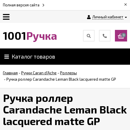
×
Полная версия сайта
Личный кабинет
Оплата
1001
Ручка
0
Доставка
Каталог товаров
Гарантии
Главная
-
Ручки Caran d'Ache
-
Роллеры
-
Ручка роллер Carandache Leman Black lacquered matte GP
Возврат
Ручка роллер
Обзоры
ручек
Carandache Leman Black
lacquered matte GP
Контакты