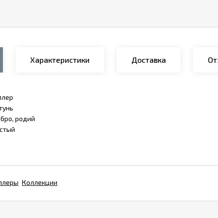
Характеристики
Доставка
От
ллер
тунь
бро, родий
стый
ллеры
Коллекции