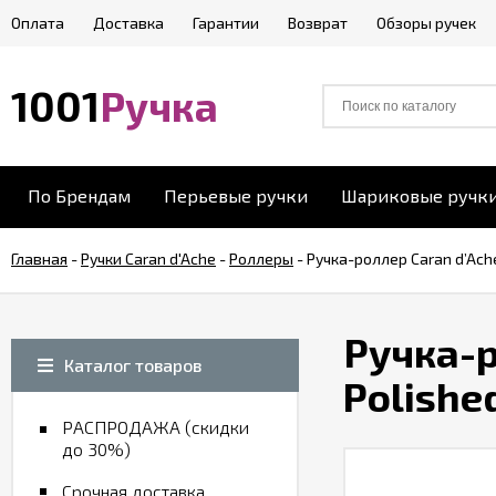
Оплата
Доставка
Гарантии
Возврат
Обзоры ручек
1001
Ручка
По Брендам
Перьевые ручки
Шариковые ручк
Главная
-
Ручки Caran d'Ache
-
Роллеры
-
Ручка-роллер Caran d’Ache
Ручка-р
Каталог товаров
Polishe
РАСПРОДАЖА (скидки
до 30%)
Срочная доставка