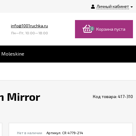
Личный кабинет
info@1001ruchka.ru
0
Корзина пуста
Пн—Пт, 10:00—18:00
 Moleskine
 Mirror
Код товара:
417-310
Нет в наличии
Артикул:
CR 4779-214