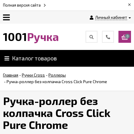
×
Полная версия сайта
Личный кабинет
Оплата
1001
Ручка
0
Доставка
Каталог товаров
Гарантии
Главная
-
Ручки Cross
-
Роллеры
-
Ручка-роллер без колпачка Cross Click Pure Chrome
Возврат
Ручка-роллер без
Обзоры
ручек
колпачка Cross Click
Pure Chrome
Контакты