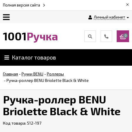
×
Полная версия сайта
Личный кабинет
Оплата
1001
Ручка
0
Доставка
Каталог товаров
Гарантии
Главная
-
Ручки BENU
-
Роллеры
-
Ручка-роллер BENU Briolette Black & White
Возврат
Ручка-роллер BENU
Обзоры
ручек
Briolette Black & White
Код товара:
Контакты
512-197