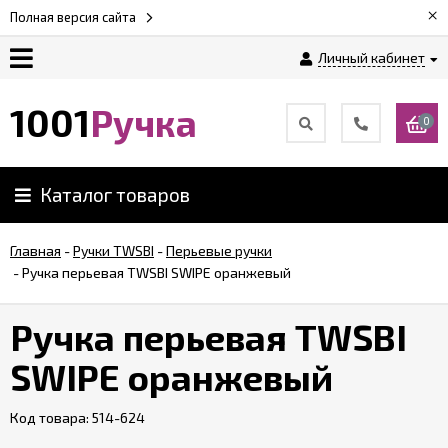
×
Полная версия сайта
Личный кабинет
Оплата
1001
Ручка
0
Доставка
Каталог товаров
Гарантии
Главная
-
Ручки TWSBI
-
Перьевые ручки
-
Ручка перьевая TWSBI SWIPE оранжевый
Возврат
Ручка перьевая TWSBI
Обзоры
ручек
SWIPE оранжевый
Код товара:
Контакты
514-624