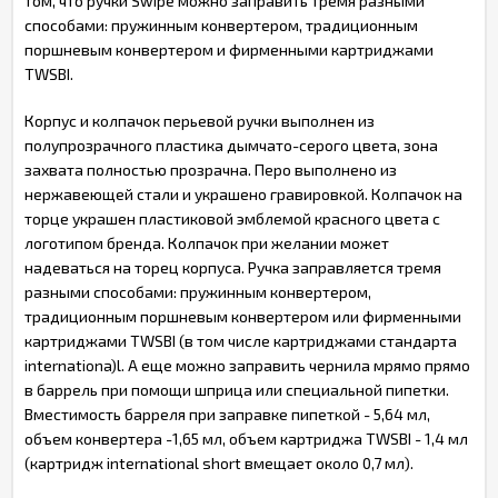
том, что ручки Swipe можно заправить тремя разными
способами: пружинным конвертером, традиционным
поршневым конвертером и фирменными картриджами
TWSBI.
Корпус и колпачок перьевой ручки выполнен из
полупрозрачного пластика дымчато-серого цвета, зона
захвата полностью прозрачна. Перо выполнено из
нержавеющей стали и украшено гравировкой. Колпачок на
торце украшен пластиковой эмблемой красного цвета с
логотипом бренда. Колпачок при желании может
надеваться на торец корпуса. Ручка заправляется тремя
разными способами: пружинным конвертером,
традиционным поршневым конвертером или фирменными
картриджами TWSBI (в том числе картриджами стандарта
internationa)l. А еще можно заправить чернила мрямо прямо
в баррель при помощи шприца или специальной пипетки.
Вместимость барреля при заправке пипеткой - 5,64 мл,
объем конвертера -1,65 мл, объем картриджа TWSBI - 1,4 мл
(картридж international short вмещает около 0,7 мл).