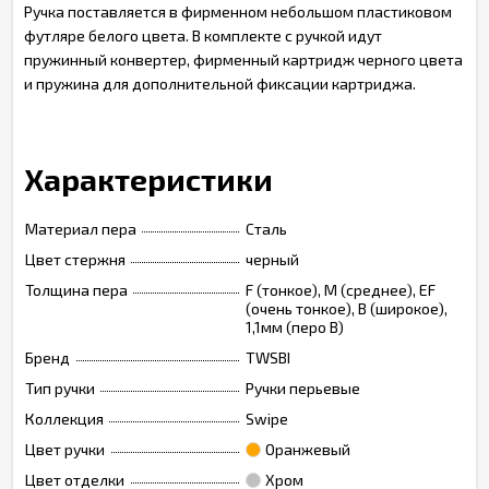
Ручка поставляется в фирменном небольшом пластиковом
футляре белого цвета. В комплекте с ручкой идут
пружинный конвертер, фирменный картридж черного цвета
и пружина для дополнительной фиксации картриджа.
Характеристики
Материал пера
Сталь
Цвет стержня
черный
Толщина пера
F (тонкое), M (среднее), EF
(очень тонкое), B (широкое),
1,1мм (перо B)
Бренд
TWSBI
Тип ручки
Ручки перьевые
Коллекция
Swipe
Цвет ручки
Оранжевый
Цвет отделки
Хром