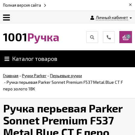
×
Полная версия сайта
Личный кабинет
Оплата
1001
Ручка
0
Доставка
Каталог товаров
Гарантии
Главная
-
Ручки Parker
-
Перьевые ручки
-
Ручка перьевая Parker Sonnet Premium F537 Metal Blue CT F
Возврат
перо золото 18K
Обзоры
Ручка перьевая Parker
ручек
Sonnet Premium F537
Контакты
Metal Blue CT F перо