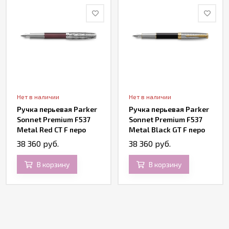
Нет в наличии
Нет в наличии
Ручка перьевая Parker
Ручка перьевая Parker
Sonnet Premium F537
Sonnet Premium F537
Metal Red CT F перо
Metal Black GT F перо
золото 18K
золото 18K
38 360 руб.
38 360 руб.
В корзину
В корзину