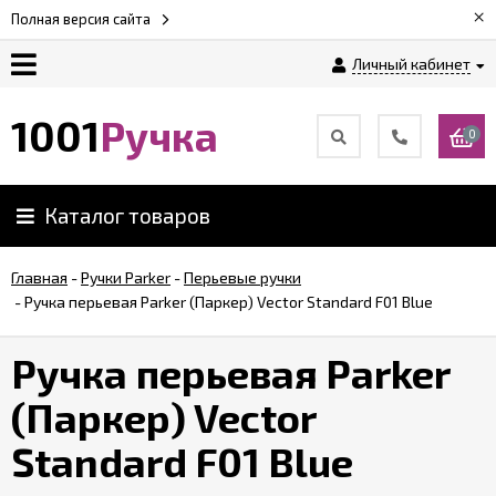
×
Полная версия сайта
Личный кабинет
Оплата
1001
Ручка
0
Доставка
Каталог товаров
Гарантии
Главная
-
Ручки Parker
-
Перьевые ручки
-
Ручка перьевая Parker (Паркер) Vector Standard F01 Blue
Возврат
Ручка перьевая Parker
Обзоры
ручек
(Паркер) Vector
Standard F01 Blue
Контакты