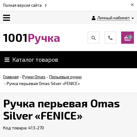
×
Полная версия сайта
Личный кабинет
Оплата
1001
Ручка
0
Доставка
Каталог товаров
Гарантии
Главная
-
Ручки Omas
-
Перьевые ручки
-
Ручка перьевая Omas Silver «FENICE»
Возврат
Ручка перьевая Omas
Обзоры
ручек
Silver «FENICE»
Код товара:
Контакты
413-270