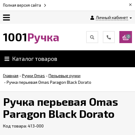
×
Полная версия сайта
Личный кабинет
Оплата
1001
Ручка
0
Доставка
Каталог товаров
Гарантии
Главная
-
Ручки Omas
-
Перьевые ручки
-
Ручка перьевая Omas Paragon Black Dorato
Возврат
Ручка перьевая Omas
Обзоры
ручек
Paragon Black Dorato
Код товара:
Контакты
413-000