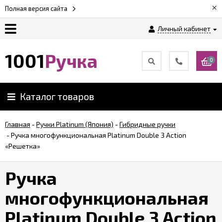
×
Полная версия сайта
Личный кабинет
Оплата
1001
Ручка
0
Доставка
Каталог товаров
Гарантии
Главная
-
Ручки Platinum (Япония)
-
Гибридные ручки
-
Ручка многофункциональная Platinum Double 3 Action
Возврат
«Решетка»
Обзоры
Ручка
ручек
многофункциональная
Контакты
Platinum Double 3 Action