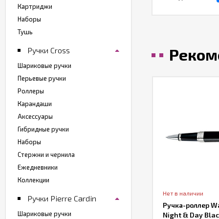
Картриджи
Наборы
Тушь
Реком
Ручки Cross
Шариковые ручки
Перьевые ручки
Роллеры
Карандаши
Аксессуары
Гибридные ручки
Наборы
Стержни и чернила
Ежедневники
Коллекции
т в наличии
Нет в наличии
Ручки Pierre Cardin
учка роллер Carandache RNX.316 PVD
Ручка-роллер Wa
Шариковые ручки
ack Version
Night & Day Blac