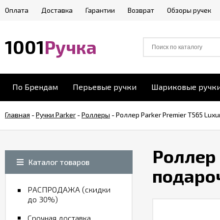
Оплата
Доставка
Гарантии
Возврат
Обзоры ручек
1001
Ручка
По Брендам
Перьевые ручки
Шариковые ручк
Главная
-
Ручки Parker
-
Роллеры
-
Роллер Parker Premier T565 Luxu
Роллер 
Каталог товаров
подаро
РАСПРОДАЖА (скидки
до 30%)
Срочная доставка