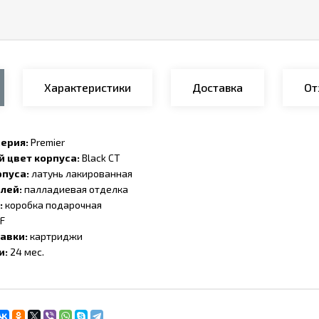
Характеристики
Доставка
От
Серия:
Premier
 цвет корпуса:
Black CT
пуса:
латунь лакированная
лей:
палладиевая отделка
:
коробка подарочная
F
авки:
картриджи
и:
24 мес.