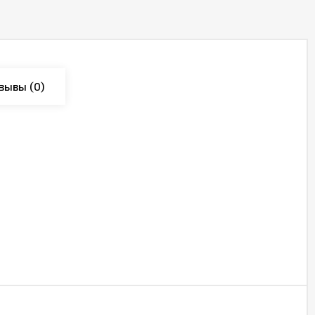
зывы
(0)