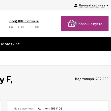
Личный кабинет
info@1001ruchka.ru
0
Корзина пуста
Пн—Пт, 10:00—18:00
 Moleskine
 F,
Код товара:
492-190
Нет в наличии
Артикул:
1931403