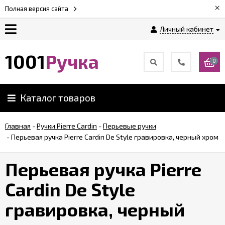
×
Полная версия сайта
Личный кабинет
Оплата
1001
Ручка
0
Доставка
Каталог товаров
Гарантии
Главная
-
Ручки Pierre Cardin
-
Перьевые ручки
-
Перьевая ручка Pierre Cardin De Style гравировка, черный хром
Возврат
Перьевая ручка Pierre
Обзоры
ручек
Cardin De Style
гравировка, черный
Контакты