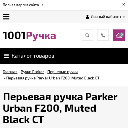
×
Полная версия сайта
Личный кабинет
Оплата
1001
Ручка
0
Доставка
Каталог товаров
Гарантии
Главная
-
Ручки Parker
-
Перьевые ручки
-
Перьевая ручка Parker Urban F200, Muted Black CT
Возврат
Перьевая ручка Parker
Обзоры
ручек
Urban F200, Muted
Black CT
Контакты