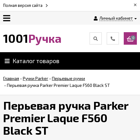
×
Полная версия сайта
Личный кабинет
Оплата
1001
Ручка
0
Доставка
Каталог товаров
Гарантии
Главная
-
Ручки Parker
-
Перьевые ручки
-
Перьевая ручка Parker Premier Laque F560 Black ST
Возврат
Перьевая ручка Parker
Обзоры
ручек
Premier Laque F560
Black ST
Контакты