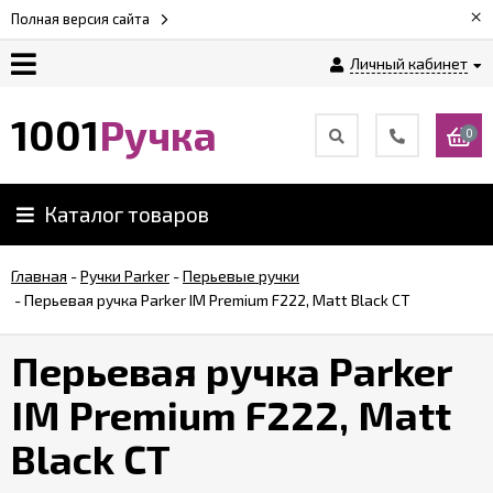
×
Полная версия сайта
Личный кабинет
Оплата
1001
Ручка
0
Доставка
Каталог товаров
Гарантии
Главная
-
Ручки Parker
-
Перьевые ручки
-
Перьевая ручка Parker IM Premium F222, Matt Black CT
Возврат
Перьевая ручка Parker
Обзоры
ручек
IM Premium F222, Matt
Black CT
Контакты