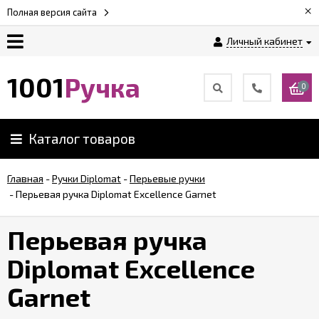
×
Полная версия сайта
Личный кабинет
Оплата
1001
Ручка
0
Доставка
Каталог товаров
Гарантии
Главная
-
Ручки Diplomat
-
Перьевые ручки
-
Перьевая ручка Diplomat Excellence Garnet
Возврат
Перьевая ручка
Обзоры
ручек
Diplomat Excellence
Garnet
Контакты