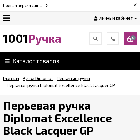
×
Полная версия сайта
Личный кабинет
Оплата
1001
Ручка
0
Доставка
Каталог товаров
Гарантии
Главная
-
Ручки Diplomat
-
Перьевые ручки
-
Перьевая ручка Diplomat Excellence Black Lacquer GP
Возврат
Перьевая ручка
Обзоры
ручек
Diplomat Excellence
Black Lacquer GP
Контакты