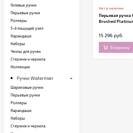
Гелевые ручки
т в наличии
Нет в наличии
Перьевые ручки
рьевая ручка со стилусом Cross
Перьевая ручка 
Роллеры
ownsend Engraved, Platinum Plate
Brushed Platinu
ylus
5-й пишущий узел
 128 руб.
15 296 руб.
21 410 руб.
Карандаши
Наборы
В корзину
В корзину
Чехлы для ручек
Стержни и чернила
Коллекции
Ручки Waterman
Шариковые ручки
Перьевые ручки
Роллеры
Карандаши
Наборы
Стержни и чернила