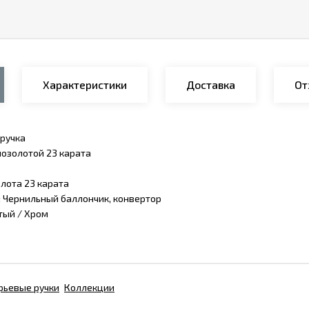
Характеристики
Доставка
От
ручка
позолотой 23 карата
лота 23 карата
:
Чернильный баллончик, конвертор
тый / Хром
рьевые ручки
Коллекции