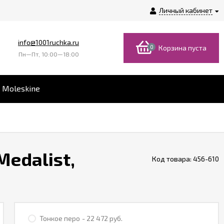
Личный кабинет
info@1001ruchka.ru
0
Корзина пуста
Пн—Пт, 10:00—18:00
 Moleskine
edalist,
Код товара:
456-610
Тонкое перо
- 22 472 руб.