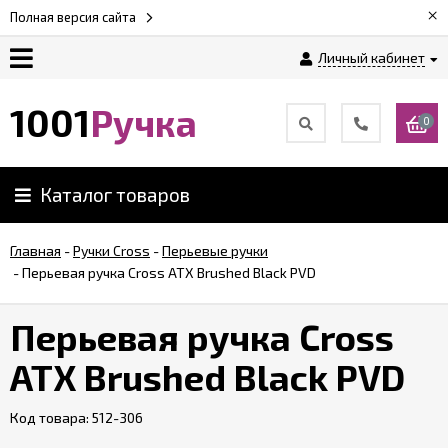
×
Полная версия сайта
Личный кабинет
Оплата
1001
Ручка
0
Доставка
Каталог товаров
Гарантии
Главная
-
Ручки Cross
-
Перьевые ручки
-
Перьевая ручка Cross ATX Brushed Black PVD
Возврат
Перьевая ручка Cross
Обзоры
ручек
ATX Brushed Black PVD
Код товара:
Контакты
512-306