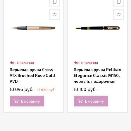
Нет в наличии
Нет в наличии
Перьевая ручка Cross
Перьевая ручка Pelikan
ATX Brushed Rose Gold
Elegance Classic M150,
PVD
черный, подарочная
коробка
10 096 руб.
10 100 руб.
12 620 руб.
В корзину
В корзину